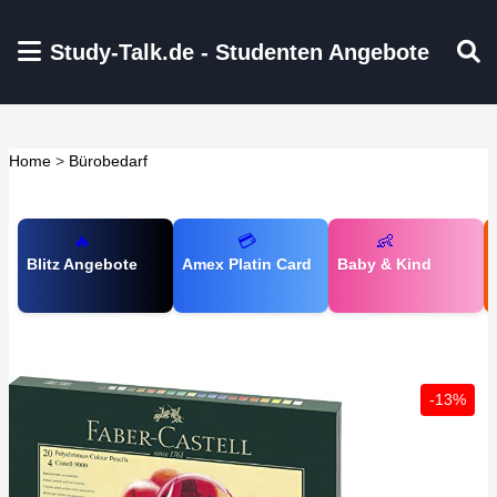
Zum Hauptinhalt springen
Study-Talk.de - Studenten Angebote
Home
>
Bürobedarf
🔥
💳
👶
Blitz Angebote
Amex Platin Card
Baby & Kind
-13%