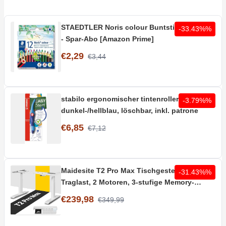
STAEDTLER Noris colour Buntstifte 12 Stifte
-33.43%%
- Spar-Abo [Amazon Prime]
€2,29
€3,44
stabilo ergonomischer tintenroller rechts in
-3.79%%
dunkel-/hellblau, löschbar, inkl. patrone
€6,85
€7,12
Maidesite T2 Pro Max Tischgestell | 180kg
-31.43%%
Traglast, 2 Motoren, 3-stufige Memory-
Steuerung
€239,98
€349,99