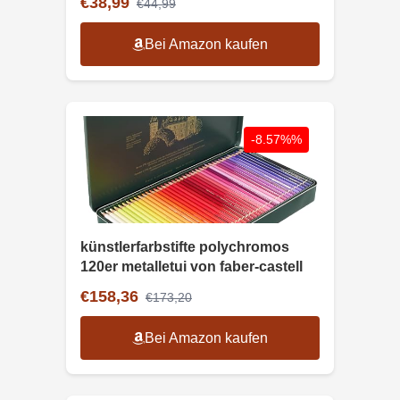
€38,99
€44,99
Bei Amazon kaufen
-8.57%%
künstlerfarbstifte polychromos
120er metalletui von faber-castell
€158,36
€173,20
Bei Amazon kaufen