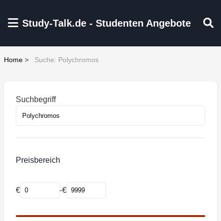
Zum Hauptinhalt springen
Study-Talk.de - Studenten Angebote
Home
>
Suche: Polychromos
Suchbegriff
Preisbereich
€
-
€
Mindestpreis
Maximalpreis