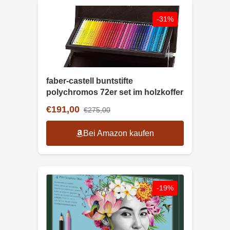
-31%
faber-castell buntstifte
polychromos 72er set im holzkoffer
€191,00
€275,00
Bei Amazon kaufen
-19%