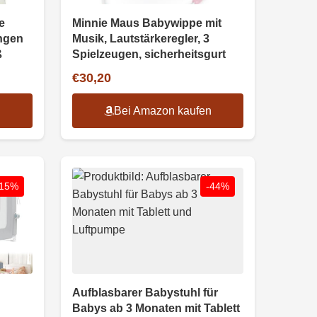
e
Minnie Maus Babywippe mit
ungen
Musik, Lautstärkeregler, 3
ß
Spielzeugen, sicherheitsgurt
€30,20
n
Bei Amazon kaufen
-15%
-44%
Aufblasbarer Babystuhl für
Babys ab 3 Monaten mit Tablett