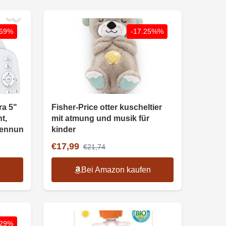
-69%
-17.25%%
a 5"
Fisher-Price otter kuscheltier
t,
mit atmung und musik für
kennung
kinder
€17,99
€21,74
n
Bei Amazon kaufen
-29%