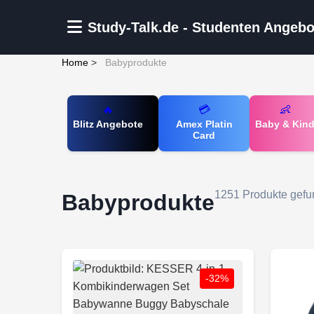
Zum Hauptinhalt springen
Study-Talk.de - Studenten Angebo
Home
>
Babyprodukte
🔥
💳
👶
Blitz Angebote
Amex Platin
Baby & Kin
Card
1251 Produkte gef
Babyprodukte
-32%