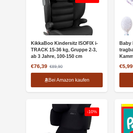
KikkaBoo Kindersitz ISOFIX i-
Baby 
TRACK 15-36 kg, Gruppe 2-3,
tragba
ab 3 Jahre, 100-150 cm
Kamm,
€76,39
€5,99
€89,90
Bei Amazon kaufen
-10%