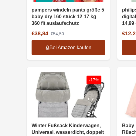
pampers windeln pants größe 5
philip
baby-dry 160 stück 12-17 kg
digita
360 fit auslaufschutz
14,99 
€38,84
€12,2
€54,50
Bei Amazon kaufen
-17%
Winter Fußsack Kinderwagen,
Baby-
Universal, wasserdicht, doppelt
Rüsch