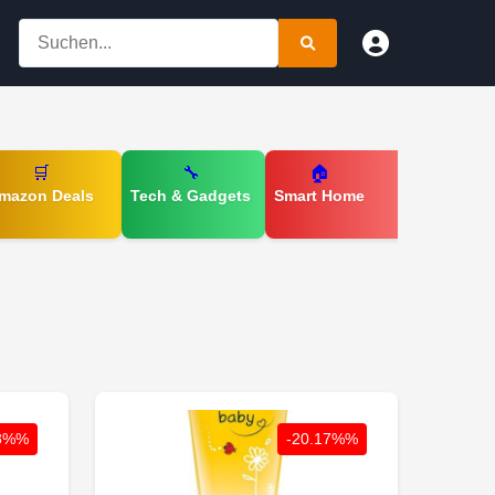
🛒
🔧
🏠
mazon Deals
Tech & Gadgets
Smart Home
38%%
-20.17%%