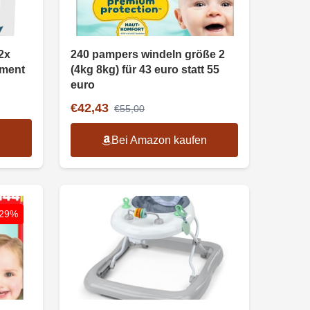
2x
240 pampers windeln größe 2
ement
(4kg 8kg) für 43 euro statt 55
euro
€42,43
€55,00
n
Bei Amazon kaufen
-29%