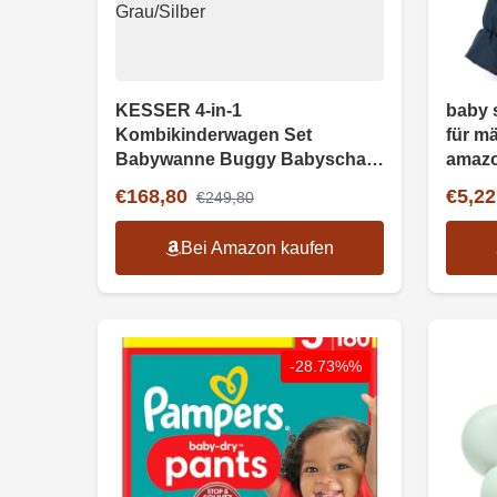
KESSER 4-in-1
baby s
Kombikinderwagen Set
für m
Babywanne Buggy Babyschale
amazo
Grau/Silber
grain
€168,80
€5,22
€249,80
Bei Amazon kaufen
-28.73%%