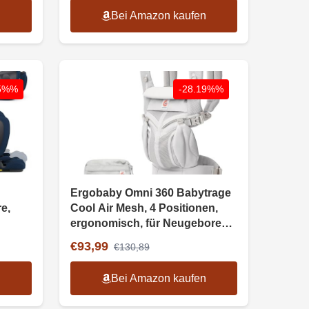
n
Bei Amazon kaufen
55%%
-28.19%%
Ergobaby Omni 360 Babytrage
e,
Cool Air Mesh, 4 Positionen,
ergonomisch, für Neugeborene
bis Kleinkind
€93,99
€130,89
n
Bei Amazon kaufen