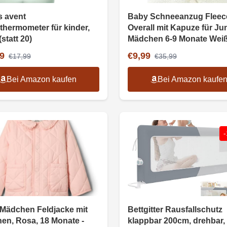
s avent
Baby Schneeanzug Fleec
lthermometer für kinder,
Overall mit Kapuze für J
(statt 20)
Mädchen 6-9 Monate Wei
9
€9,99
€17,99
€35,99
Bei Amazon kaufen
Bei Amazon kaufe
Mädchen Feldjacke mit
Bettgitter Rausfallschutz
en, Rosa, 18 Monate -
klappbar 200cm, drehbar,