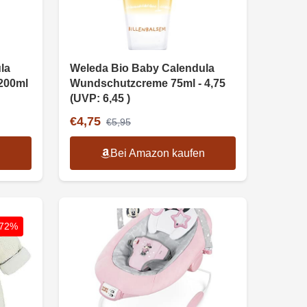
la
Weleda Bio Baby Calendula
200ml
Wundschutzcreme 75ml - 4,75
(UVP: 6,45 )
€4,75
€5,95
n
Bei Amazon kaufen
-72%