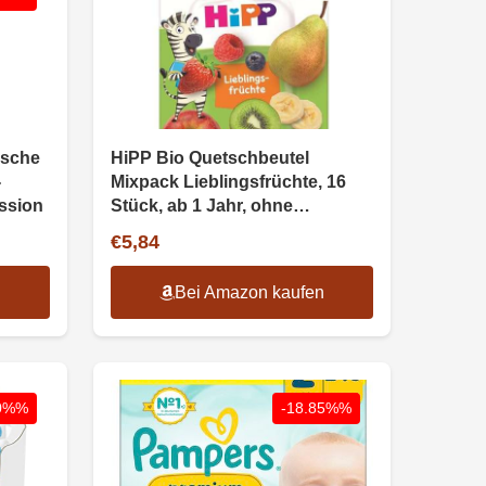
ische
HiPP Bio Quetschbeutel
-
Mixpack Lieblingsfrüchte, 16
ssion
Stück, ab 1 Jahr, ohne
Zuckerzusatz
€5,84
n
Bei Amazon kaufen
00%%
-18.85%%