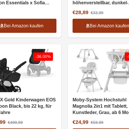
n Essentials x Sofia
höhenverstellbar, dunkel-
ge
hellgrau
€28,89
€33,99
Bei Amazon kaufen
Bei Amazon kaufe
-36.00%
X Gold Kinderwagen EOS
Moby-System Hochstuhl
oon Black, bis 22 kg, für
Magnolia 2in1 mit Tablett,
Jahre
Kunstleder, Grau, ab 6 M
,99
€24,99
€499,99
€59,99