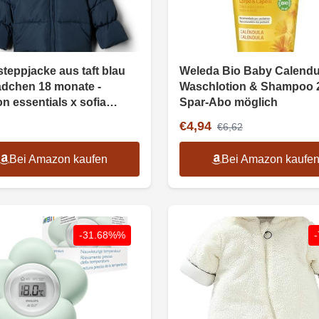
teppjacke aus taft blau
Weleda Bio Baby Calendu
ädchen 18 monate -
Waschlotion & Shampoo 
n essentials x sofia
Spar-Abo möglich
ge
€4,94
€6,62
Bei Amazon kaufen
Bei Amazon kaufe
-31.68%%