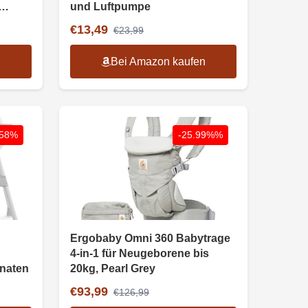
und Luftpumpe
€13,49
€23,99
n
Bei Amazon kaufen
-58%
-25.99%%
Ergobaby Omni 360 Babytrage
4-in-1 für Neugeborene bis
onaten
20kg, Pearl Grey
€93,99
€126,99