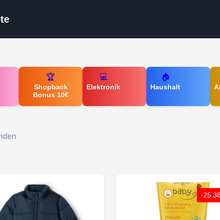
te
🏆
💻
🏠
d
Shopback
Elektronik
Haushalt
A
Bonus 10€
unden
-25.