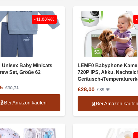
-41.88%%
Unisex Baby Minicats
LEMF0 Babyphone Kamer
rew Set, Größe 62
720P IPS, Akku, Nachtsich
Geräusch-/Temperaturer
5
€30,71
€28,00
€89,99
Bei Amazon kaufen
Bei Amazon kaufe