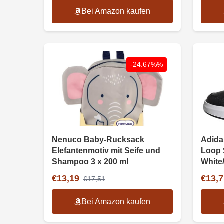
Bei Amazon kaufen
-24.67%%
Nenuco Baby-Rucksack
Adida
Elefantenmotiv mit Seife und
Loop 
Shampoo 3 x 200 ml
White
€13,19
€13,7
€17,51
Bei Amazon kaufen