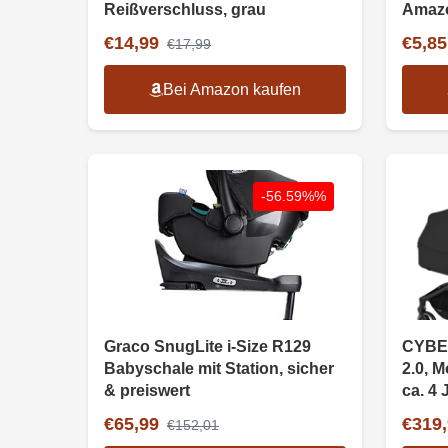
Reißverschluss, grau
Amazo
Grain
€14,99
€5,85
€17,99
Bei Amazon kaufen
-56.59%%
Graco SnugLite i-Size R129
CYBE
Babyschale mit Station, sicher
2.0, M
& preiswert
ca. 4 
€65,99
€319
€152,01