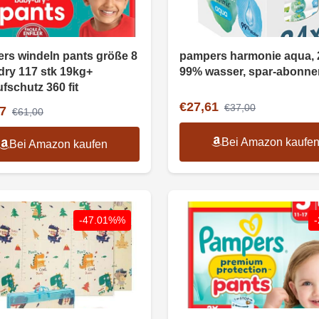
rs windeln pants größe 8
pampers harmonie aqua, 
dry 117 stk 19kg+
99% wasser, spar-abonn
fschutz 360 fit
€27,61
€37,00
7
€61,00
Bei Amazon kaufe
Bei Amazon kaufen
-47.01%%