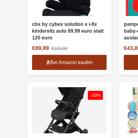
cbx by cybex solution x i-fix
pampe
kindersitz auto 89,99 euro statt
baby-
120 euro
auslau
€89,99
€43,8
€100,00
Bei Amazon kaufen
-33%