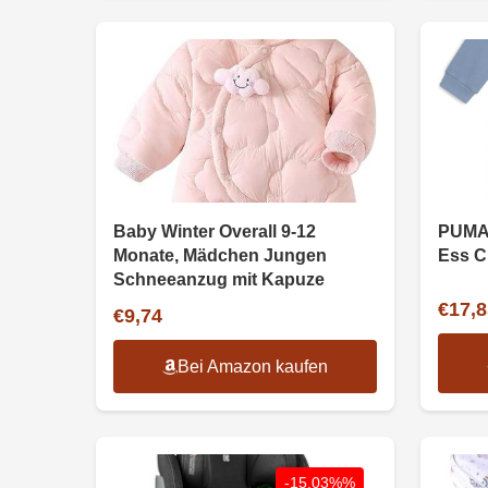
Baby Winter Overall 9-12
PUMA 
Monate, Mädchen Jungen
Ess C
Schneeanzug mit Kapuze
€17,8
€9,74
Bei Amazon kaufen
-15.03%%