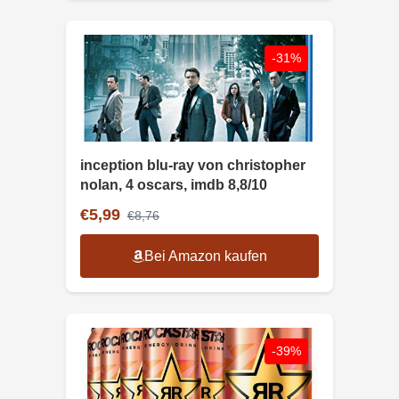
-31%
inception blu-ray von christopher
nolan, 4 oscars, imdb 8,8/10
€5,99
€8,76
Bei Amazon kaufen
-39%