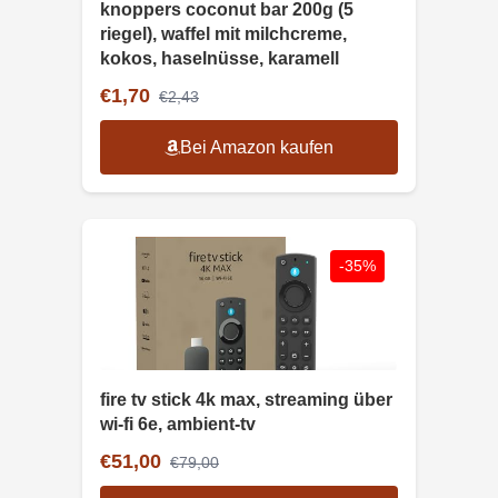
knoppers coconut bar 200g (5
riegel), waffel mit milchcreme,
kokos, haselnüsse, karamell
€1,70
€2,43
Bei Amazon kaufen
-35%
fire tv stick 4k max, streaming über
wi-fi 6e, ambient-tv
€51,00
€79,00