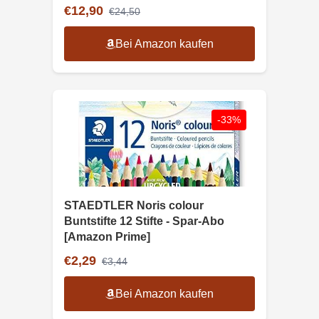
€12,90
€24,50
Bei Amazon kaufen
-33%
STAEDTLER Noris colour
Buntstifte 12 Stifte - Spar-Abo
[Amazon Prime]
€2,29
€3,44
Bei Amazon kaufen