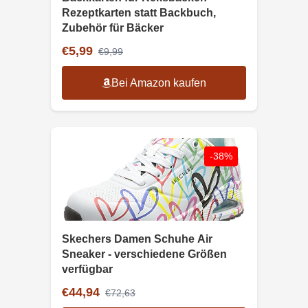
Rezeptkarten statt Backbuch,
Zubehör für Bäcker
€5,99
€9,99
Bei Amazon kaufen
-38%
Skechers Damen Schuhe Air
Sneaker - verschiedene Größen
verfügbar
€44,94
€72,63