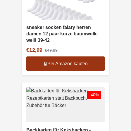
sneaker socken falary herren
damen 12 paar kurze baumwolle
weiß 39-42
€12,99
€49,99
Bei Amazon kaufen
-40%
Backkarten für Keksbacken -