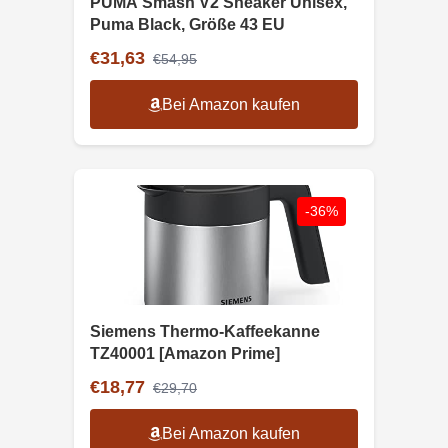
PUMA Smash V2 Sneaker Unisex,
Puma Black, Größe 43 EU
€31,63
€54,95
Bei Amazon kaufen
-36%
Siemens Thermo-Kaffeekanne
TZ40001 [Amazon Prime]
€18,77
€29,70
Bei Amazon kaufen