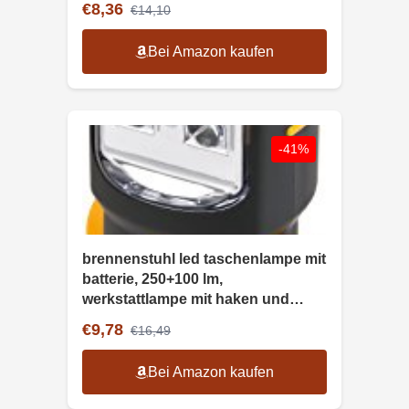
€8,36
€14,10
Bei Amazon kaufen
-41%
brennenstuhl led taschenlampe mit
batterie, 250+100 lm,
werkstattlampe mit haken und
magnet
€9,78
€16,49
Bei Amazon kaufen