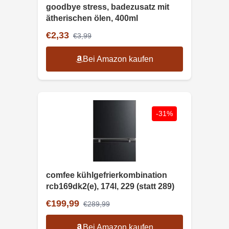
goodbye stress, badezusatz mit
ätherischen ölen, 400ml
€2,33
€3,99
Bei Amazon kaufen
-31%
comfee kühlgefrierkombination
rcb169dk2(e), 174l, 229 (statt 289)
€199,99
€289,99
Bei Amazon kaufen