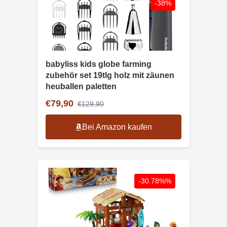
-38%
babyliss kids globe farming
zubehör set 19tlg holz mit zäunen
heuballen paletten
€79,90
€129,90
Bei Amazon kaufen
-30.78%%