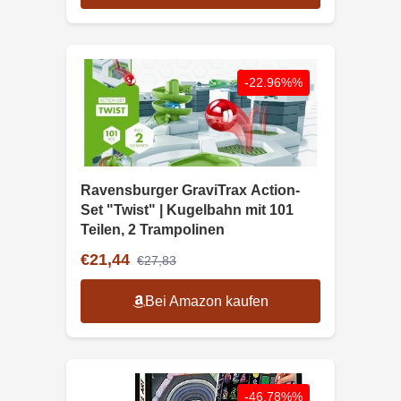
-22.96%%
Ravensburger GraviTrax Action-
Set "Twist" | Kugelbahn mit 101
Teilen, 2 Trampolinen
€21,44
€27,83
Bei Amazon kaufen
-46.78%%