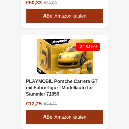
€50,33
€66,99
Bei Amazon kaufen
-39.54%%
PLAYMOBIL Porsche Carrera GT
mit Fahrerfigur | Modellauto für
Sammler 71859
€12,25
€20,26
Bei Amazon kaufen