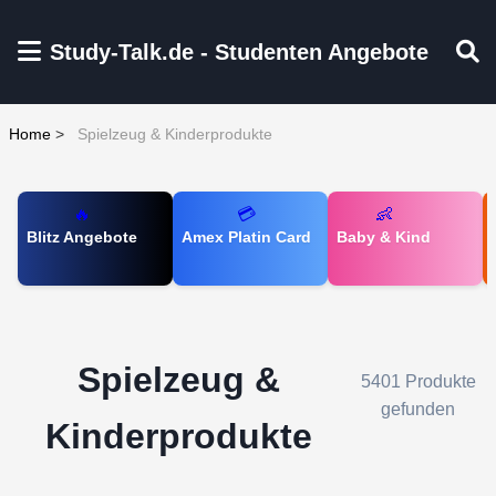
Zum Hauptinhalt springen
Study-Talk.de - Studenten Angebote
Home
>
Spielzeug & Kinderprodukte
🔥
💳
👶
Blitz Angebote
Amex Platin Card
Baby & Kind
Spielzeug &
5401 Produkte
gefunden
Kinderprodukte