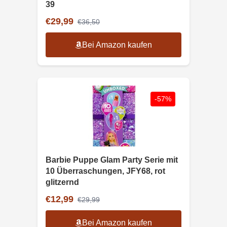
39
€29,99
€36,50
Bei Amazon kaufen
-57%
Barbie Puppe Glam Party Serie mit
10 Überraschungen, JFY68, rot
glitzernd
€12,99
€29,99
Bei Amazon kaufen