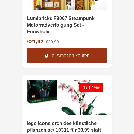
Lumibricks F9067 Steampunk
Motorradverfolgung Set -
Funwhole
€21,92
€29,99
Bei Amazon kaufen
-17.84%%
lego icons orchidee künstliche
pflanzen set 10311 für 30,99 statt