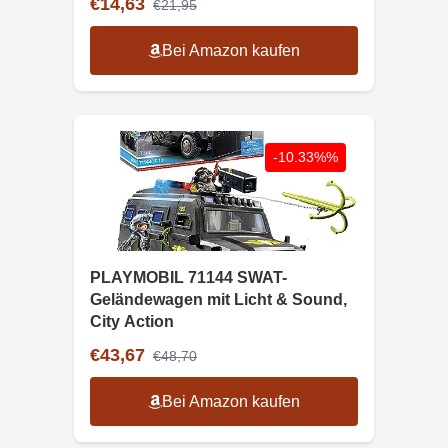
€14,63
€21,95
Bei Amazon kaufen
-10.33%%
PLAYMOBIL 71144 SWAT-
Geländewagen mit Licht & Sound,
City Action
€43,67
€48,70
Bei Amazon kaufen