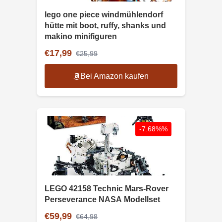
lego one piece windmühlendorf
hütte mit boot, ruffy, shanks und
makino minifiguren
€17,99
€25,99
Bei Amazon kaufen
-7.68%%
LEGO 42158 Technic Mars-Rover
Perseverance NASA Modellset
€59,99
€64,98