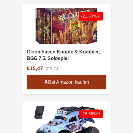
-21.63%%
Gloomhaven Knöpfe & Krabbler,
BGG 7,5, Solospiel
€15,47
€19,74
Bei Amazon kaufen
-28.58%%