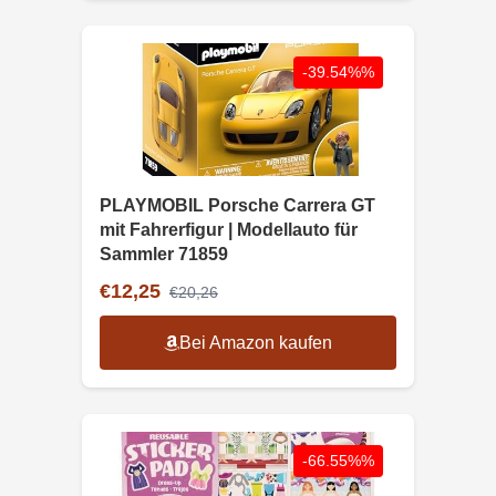
-39.54%%
PLAYMOBIL Porsche Carrera GT
mit Fahrerfigur | Modellauto für
Sammler 71859
€12,25
€20,26
Bei Amazon kaufen
-66.55%%