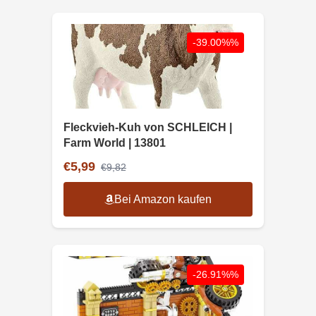
-39.00%%
Fleckvieh-Kuh von SCHLEICH |
Farm World | 13801
€5,99
€9,82
Bei Amazon kaufen
-26.91%%