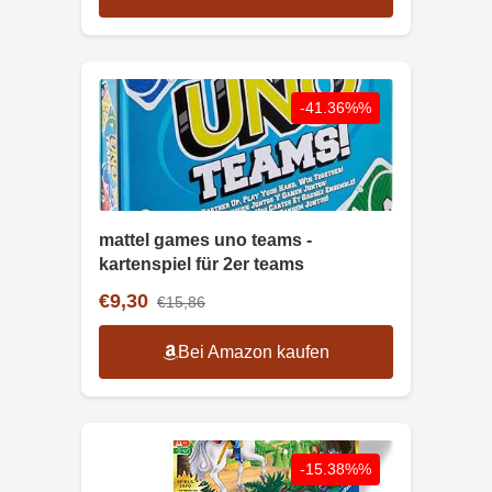
-41.36%%
mattel games uno teams -
kartenspiel für 2er teams
€9,30
€15,86
Bei Amazon kaufen
-15.38%%