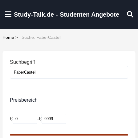
Zum Hauptinhalt springen
Study-Talk.de - Studenten Angebote
Home
>
Suche: FaberCastell
Suchbegriff
Preisbereich
€
-
€
Mindestpreis
Maximalpreis