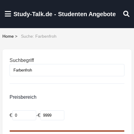
Zum Hauptinhalt springen
Study-Talk.de - Studenten Angebote
Home
>
Suche: Farbenfroh
Suchbegriff
Preisbereich
€
-
€
Mindestpreis
Maximalpreis