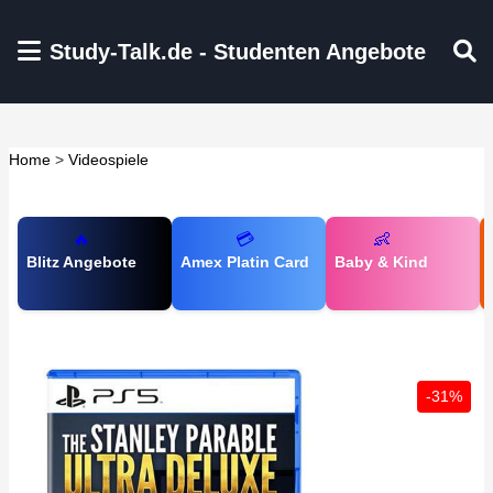
Zum Hauptinhalt springen
Study-Talk.de - Studenten Angebote
Home
>
Videospiele
🔥
💳
👶
Blitz Angebote
Amex Platin Card
Baby & Kind
-31%