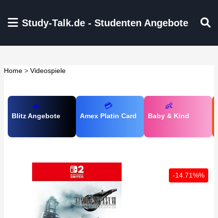
Zum Hauptinhalt springen
Study-Talk.de - Studenten Angebote
Home
>
Videospiele
🔥
💳
👶
Blitz Angebote
Amex Platin Card
Baby & Kind
-14.71%%