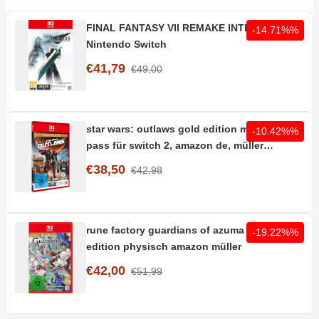
FINAL FANTASY VII REMAKE INTERGRADE -
-14.71%%
Nintendo Switch
€41,79
€49,00
star wars: outlaws gold edition mit season
-10.42%%
pass für switch 2, amazon de, müller
abholung
€38,50
€42,98
rune factory guardians of azuma switch 2
-19.22%%
edition physisch amazon müller
€42,00
€51,99