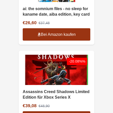
ai: the somnium files - no sleep for
kaname date, aiba edition, key card
€26,60
€37,48
Bei Amazon kaufen
-20.08%%
Assassins Creed Shadows Limited
Edition für Xbox Series X
€39,08
€48,90