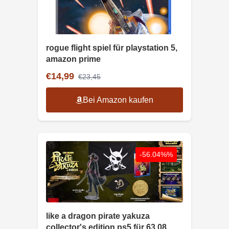
rogue flight spiel für playstation 5,
amazon prime
€14,99
€23,45
Bei Amazon kaufen
-56.04%%
like a dragon pirate yakuza
collector's edition ps5 für 63,08