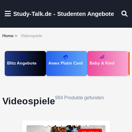
Zum Hauptinhalt springen
Study-Talk.de - Studenten Angebote
Home
>
Videospiele
🔥
💳
👶
Blitz Angebote
Amex Platin Card
Baby & Kind
984 Produkte gefunden
Videospiele