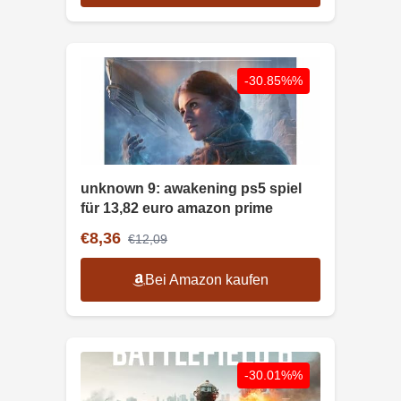
-30.85%%
unknown 9: awakening ps5 spiel
für 13,82 euro amazon prime
€8,36
€12,09
Bei Amazon kaufen
-30.01%%