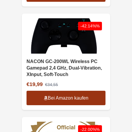
-42.14%%
NACON GC-200WL Wireless PC
Gamepad 2,4 GHz, Dual-Vibration,
XInput, Soft-Touch
€19,99
€34,55
Bei Amazon kaufen
-22.00%%