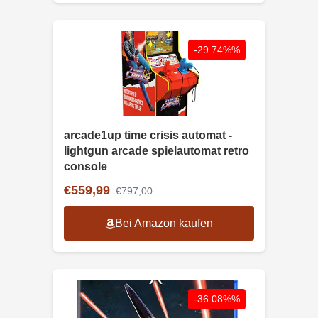
-29.74%%
arcade1up time crisis automat -
lightgun arcade spielautomat retro
console
€559,99
€797,00
Bei Amazon kaufen
-36.08%%