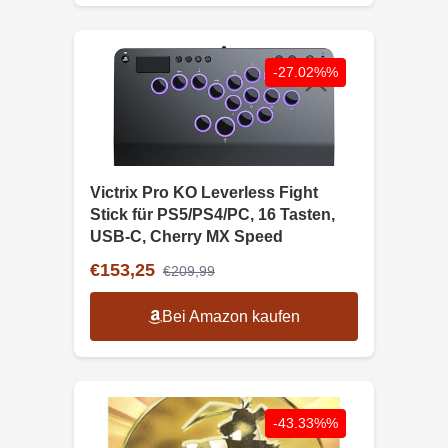
-27.02%%
Victrix Pro KO Leverless Fight
Stick für PS5/PS4/PC, 16 Tasten,
USB-C, Cherry MX Speed
€153,25
€209,99
Bei Amazon kaufen
-43.33%%