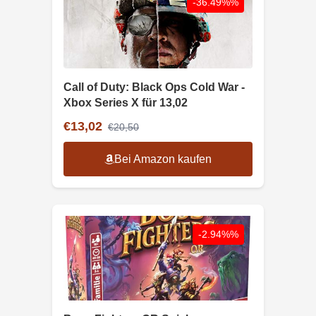
-36.49%%
Call of Duty: Black Ops Cold War -
Xbox Series X für 13,02
€13,02
€20,50
Bei Amazon kaufen
-2.94%%