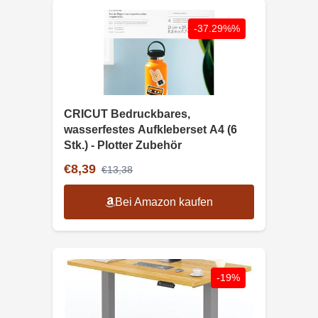
-37.29%%
CRICUT Bedruckbares,
wasserfestes Aufkleberset A4 (6
Stk.) - Plotter Zubehör
€8,39
€13,38
Bei Amazon kaufen
-19%