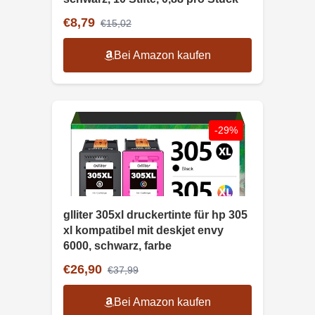
€8,79
€15,02
Bei Amazon kaufen
-29%
glliter 305xl druckertinte für hp 305
xl kompatibel mit deskjet envy
6000, schwarz, farbe
€26,90
€37,99
Bei Amazon kaufen