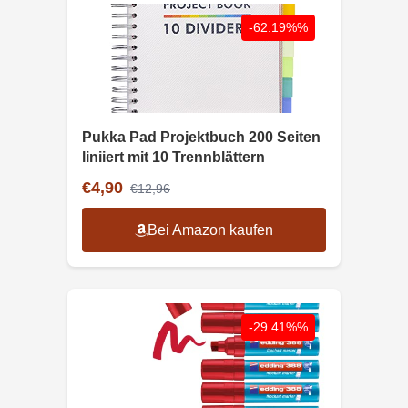
-62.19%%
Pukka Pad Projektbuch 200 Seiten
liniiert mit 10 Trennblättern
€4,90
€12,96
Bei Amazon kaufen
-29.41%%