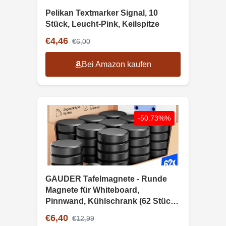
Pelikan Textmarker Signal, 10
Stück, Leucht-Pink, Keilspitze
€4,46
€6,00
Bei Amazon kaufen
-50.73%%
GAUDER Tafelmagnete - Runde
Magnete für Whiteboard,
Pinnwand, Kühlschrank (62 Stück,
18 x 5 mm)
€6,40
€12,99