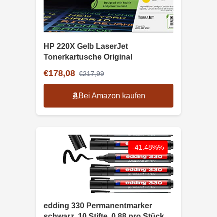
HP 220X Gelb LaserJet
Tonerkartusche Original
€178,08
€217,99
Bei Amazon kaufen
-41.48%%
edding 330 Permanentmarker
schwarz, 10 Stifte, 0,88 pro Stück