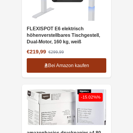
FLEXISPOT E6 elektrisch
höhenverstellbares Tischgestell,
Dual-Motor, 160 kg, weiß
€219,99
€299,99
Bei Amazon kaufen
-15.02%%
amazonbasics druckpapier a4 80