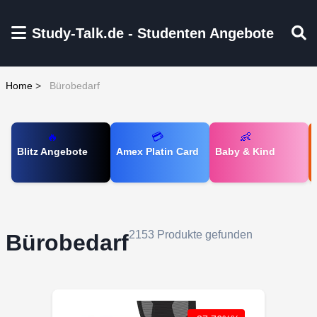
Zum Hauptinhalt springen
Study-Talk.de - Studenten Angebote
Home
>
Bürobedarf
🔥
💳
👶
Blitz Angebote
Amex Platin Card
Baby & Kind
2153 Produkte gefunden
Bürobedarf