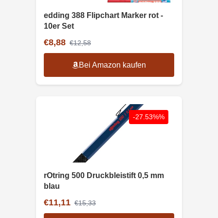
edding 388 Flipchart Marker rot -
10er Set
€8,88
€12,58
Bei Amazon kaufen
-27.53%%
rOtring 500 Druckbleistift 0,5 mm
blau
€11,11
€15,33