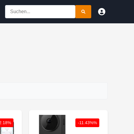
2.18%
-11.43%%