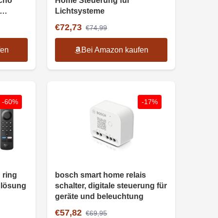
cho
Home Steuerung für
Lichtsysteme
€72,73
€74,99
fen
Bei Amazon kaufen
-60%
-17%
 ring
bosch smart home relais
 lösung
schalter, digitale steuerung für
geräte und beleuchtung
€57,82
€69,95