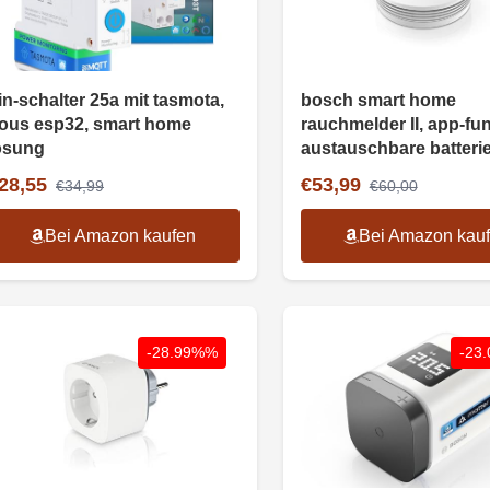
in-schalter 25a mit tasmota,
bosch smart home
ous esp32, smart home
rauchmelder II, app-fun
ösung
austauschbare batterie
homekit
28,55
€53,99
€34,99
€60,00
Bei Amazon kaufen
Bei Amazon kau
-28.99%%
-23