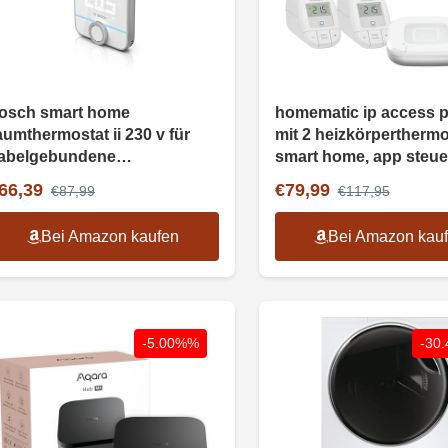
osch smart home
homematic ip access p
aumthermostat ii 230 v für
mit 2 heizkörperthermo
abelgebundene
smart home, app steu
eizsysteme, alexa, google
66,39
€79,99
€87,99
€117,95
ssistant
Bei Amazon kaufen
Bei Amazon kau
-5.00%%
-30