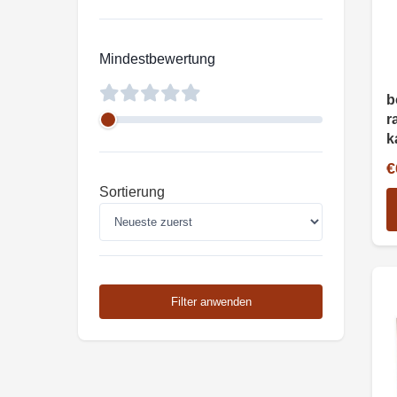
Mindestbewertung
b
r
k
h
€
a
Sortierung
Filter anwenden