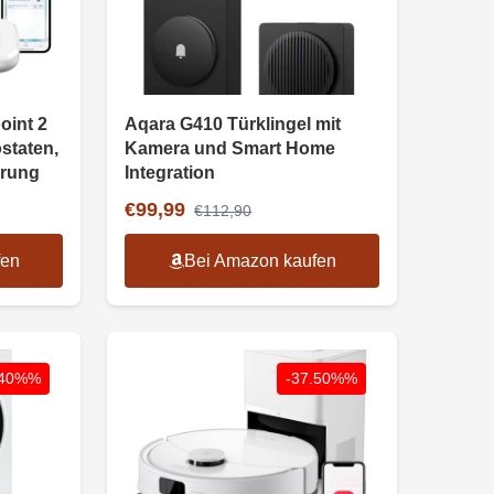
oint 2
Aqara G410 Türklingel mit
staten,
Kamera und Smart Home
erung
Integration
€99,99
€112,90
fen
Bei Amazon kaufen
.40%%
-37.50%%