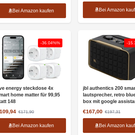
Bei Amazon kau
Bei Amazon kaufen
-36.04%%
-15
ve energy steckdose 4x
jbl authentics 200 sma
mart home matter für 99,95
lautsprecher, retro blu
tatt 148
box mit google assista
alexa
109,94
€167,00
€171,90
€197,31
Bei Amazon kaufen
Bei Amazon kau