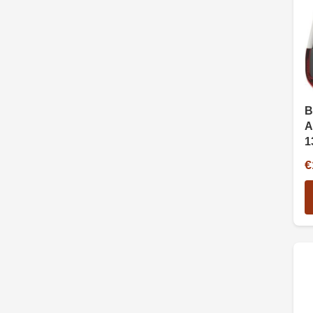
B
A
1
€