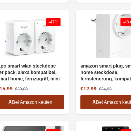
-47%
-48
apo smart wlan steckdose
amazon smart plug, sm
er pack, alexa kompatibel,
home steckdose,
mart home, fernzugriff, mini
fernsteuerung, kompati
alexa
15,99
€12,99
€20,00
€24,99
Bei Amazon kaufen
Bei Amazon kau