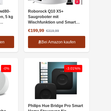
wd80-
Roborock Q10 X5+
n, 5 kg
Saugroboter mit
Wischfunktion und Smart
Home Integration
€199,99
€319,99
fen
Bei Amazon kaufen
-0%
-3.01%%
Philips Hue Bridge Pro Smart