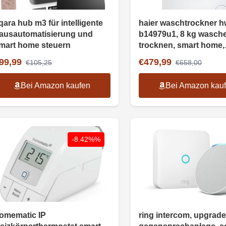
qara hub m3 für intelligente
haier waschtrockner h
ausautomatisierung und
b14979u1, 8 kg wasche
mart home steuern
trocknen, smart home,
dampffunktion
99,99
€479,99
€105,25
€658,00
Bei Amazon kaufen
Bei Amazon kau
-8.42%%
omematic IP
ring intercom, upgrade