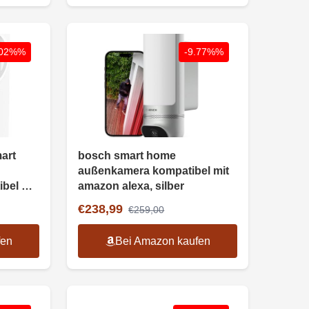
.02%%
-9.77%%
art
bosch smart home
außenkamera kompatibel mit
bel mit
amazon alexa, silber
€238,99
€259,00
fen
Bei Amazon kaufen