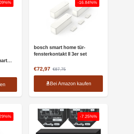
.09%%
-16.84%%
bosch smart home tür-
fensterkontakt II 3er set
art
€72,97
€87,75
Bei Amazon kaufen
fen
.29%%
-7.25%%