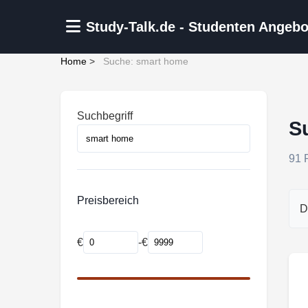
Zum Hauptinhalt springen
Study-Talk.de - Studenten Angebo
Home
>
Suche: smart home
Suchbegriff
S
91 
Preisbereich
D
€
-
€
Mindestpreis
Maximalpreis