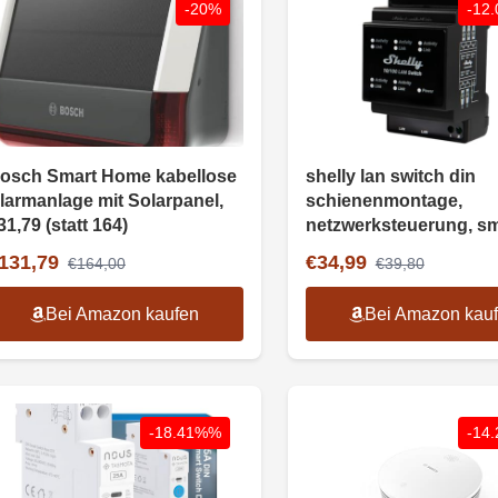
-20%
-12
osch Smart Home kabellose
shelly lan switch din
larmanlage mit Solarpanel,
schienenmontage,
31,79 (statt 164)
netzwerksteuerung, sm
home
131,79
€34,99
€164,00
€39,80
Bei Amazon kaufen
Bei Amazon kau
-18.41%%
-14