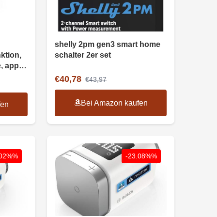
shelly 2pm gen3 smart home
ktion,
schalter 2er set
, apple
€40,78
€43,97
Bei Amazon kaufen
fen
.02%%
-23.08%%