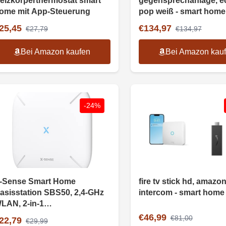
eizkörperthermostat smart
gegensprechanlage, e
ome mit App-Steuerung
pop weiß - smart home
einsteigerpaket
25,45
€134,97
€27,79
€134,97
Bei Amazon kaufen
Bei Amazon kau
-24%
-Sense Smart Home
fire tv stick hd, amazon
asisstation SBS50, 2,4-GHz
intercom - smart home
LAN, 2-in-1
tummschaltung/Paarung
€46,99
€81,00
22,79
€29,99