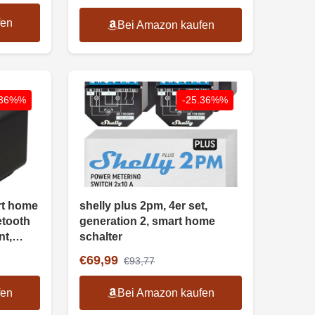
fen
Bei Amazon kaufen
.36%%
-25.36%%
rt home
shelly plus 2pm, 4er set,
etooth
generation 2, smart home
nt,
schalter
€69,99
€93,77
fen
Bei Amazon kaufen