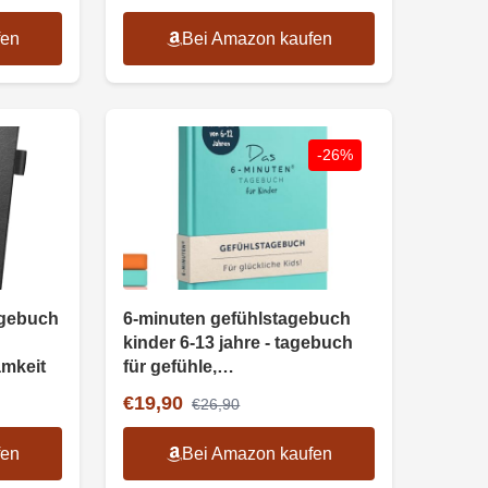
fen
Bei Amazon kaufen
-26%
agebuch
6-minuten gefühlstagebuch
kinder 6-13 jahre - tagebuch
amkeit
für gefühle,
selbstbewusstsein,
€19,90
€26,90
achtsamkeit
fen
Bei Amazon kaufen