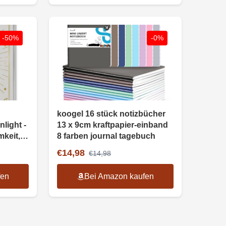
-50%
-0%
koogel 16 stück notizbücher
ight -
13 x 9cm kraftpapier-einband
keit,
8 farben journal tagebuch
€14,98
€14,98
fen
Bei Amazon kaufen