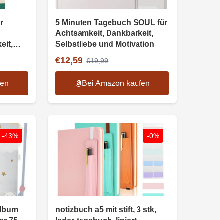
r
5 Minuten Tagebuch SOUL für
Achtsamkeit, Dankbarkeit,
eit,
Selbstliebe und Motivation
€12,59
€19,99
fen
Bei Amazon kaufen
-43%
-0%
album
notizbuch a5 mit stift, 3 stk,