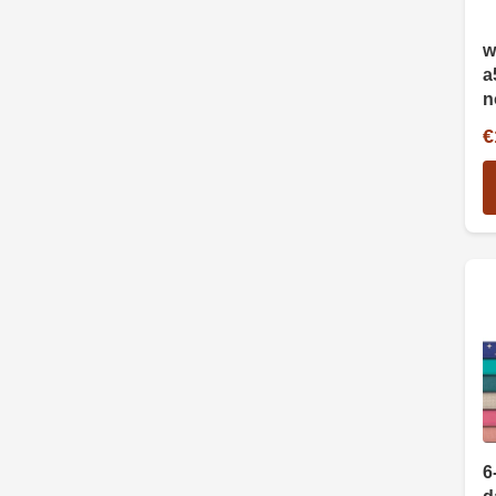
w
a
n
g
€
6