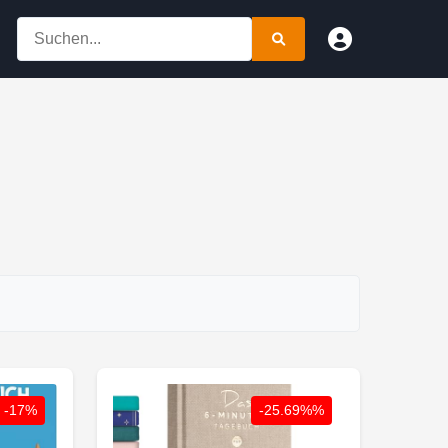
-17%
-25.69%%