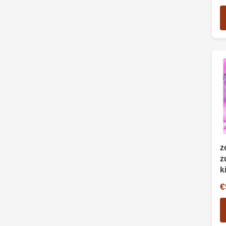
z
z
k
€