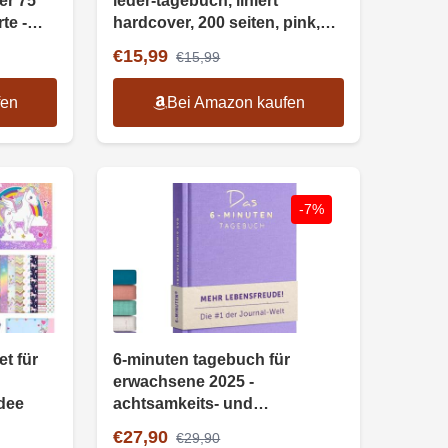
er 75
leder-tagebuch, liniert
te -
hardcover, 200 seiten, pink,
dchen
grün, orange
€15,99
€15,99
fen
Bei Amazon kaufen
-7%
t für
6-minuten tagebuch für
erwachsene 2025 -
dee
achtsamkeits- und
dankbarkeitstagebuch
€27,90
€29,90