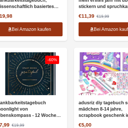
ankbarkeitstagebuch,
mein erstes jahr mit üb
issenschaftlich basiertes
stickern und spruchkar
ournal
babytagebuch für mä
19,98
€11,39
€19,99
und jungen
Bei Amazon kaufen
Bei Amazon kau
-60%
ankbarkeitstagebuch
adusriz diy tagebuch se
oonlight von
mädchen 8-14 jahre,
ebenskompass - 12 Wochen
scrapbook geschenk i
ür Achtsamkeit, Selbstliebe,
7,99
€5,00
€19,99
otivation