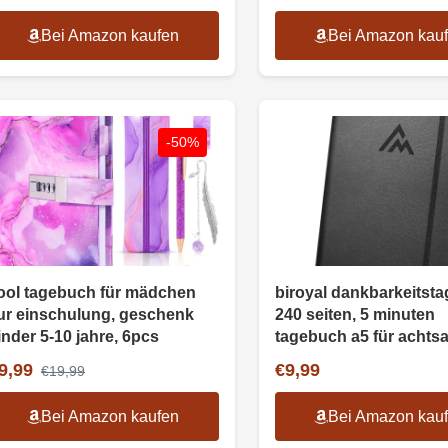
Bei Amazon kaufen
Bei Amazon kau
-50%
ooI tagebuch für mädchen
biroyal dankbarkeitst
ur einschulung, geschenk
240 seiten, 5 minuten
inder 5-10 jahre, 6pcs
tagebuch a5 für achts
9,99
€9,99
€19,99
Bei Amazon kaufen
Bei Amazon kau