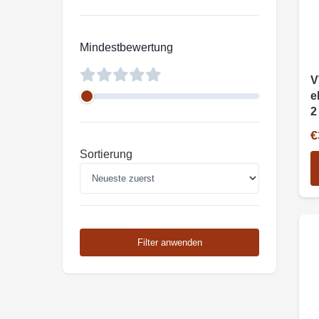
Mindestbewertung
V
e
2
€
Sortierung
Filter anwenden