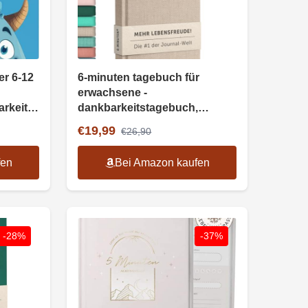
r 6-12
6-minuten tagebuch für
erwachsene -
rkeit
dankbarkeitstagebuch,
achtsamkeitstagebuch
€19,99
€26,90
fen
Bei Amazon kaufen
-28%
-37%