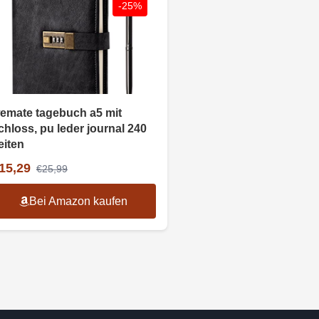
-25%
emate tagebuch a5 mit
chloss, pu leder journal 240
eiten
15,29
€25,99
Bei Amazon kaufen