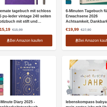
emate tagebuch mit schloss
6-Minuten Tagebuch fü
5 pu-leder vintage 240 seiten
Erwachsene 2026
otizbuch mit stift und
Achtsamkeit, Dankbark
eschenkbox
Resilienz, Journal
15,19
€19,99
€15,99
€27,90
Bei Amazon kaufen
Bei Amazon kau
-Minute Diary 2025 -
lebenskompass baby