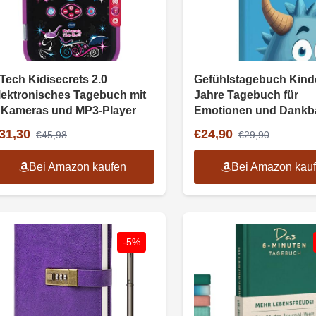
Tech Kidisecrets 2.0
Gefühlstagebuch Kinde
lektronisches Tagebuch mit
Jahre Tagebuch für
 Kameras und MP3-Player
Emotionen und Dankba
(blau)
31,30
€24,90
€45,98
€29,90
Bei Amazon kaufen
Bei Amazon kau
-5%