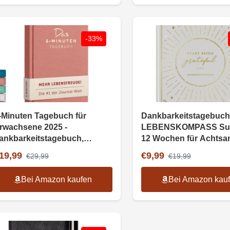
-33%
-Minuten Tagebuch für
Dankbarkeitstagebuch
rwachsene 2025 -
LEBENSKOMPASS Sunl
ankbarkeitstagebuch,
12 Wochen für Achtsam
chtsamkeitsjournal,
Selbstliebe, Motivation
19,99
€9,99
€29,99
€19,99
elbstliebe
Bei Amazon kaufen
Bei Amazon kau