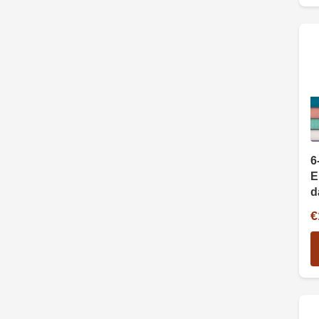
6
E
d
a
€
s