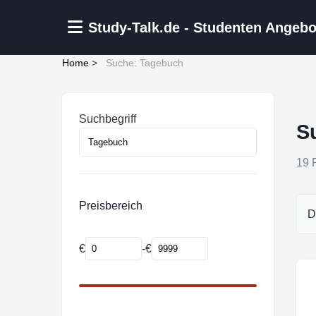
Zum Hauptinhalt springen
Study-Talk.de - Studenten Angebo
Home
>
Suche: Tagebuch
Suchbegriff
S
19 
Preisbereich
D
€
-
€
Mindestpreis
Maximalpreis