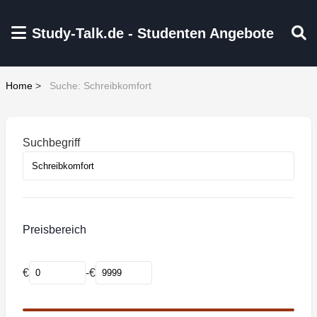
Zum Hauptinhalt springen
Study-Talk.de - Studenten Angebote
Home
>
Suche: Schreibkomfort
Suchbegriff
Preisbereich
€
-
€
Mindestpreis
Maximalpreis