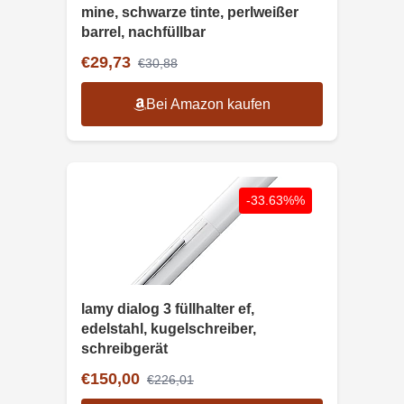
mine, schwarze tinte, perlweißer
barrel, nachfüllbar
€29,73
€30,88
Bei Amazon kaufen
-33.63%%
lamy dialog 3 füllhalter ef,
edelstahl, kugelschreiber,
schreibgerät
€150,00
€226,01