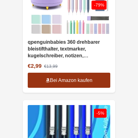
-79%
qpenguinbabies 360 drehbarer
bleistifthalter, textmarker,
kugelschreiber, notizen,
federmäppchen, lila
€2,99
€13,99
Bei Amazon kaufen
-5%