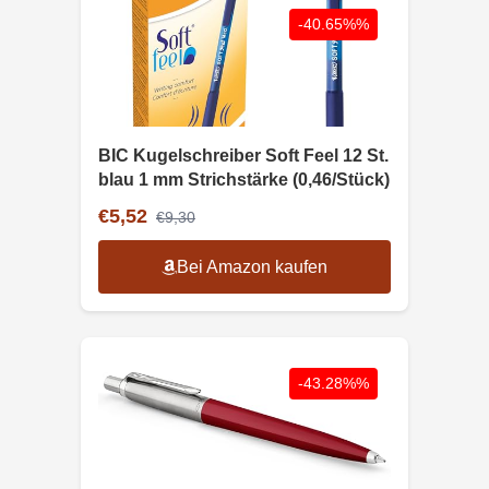
-40.65%%
BIC Kugelschreiber Soft Feel 12 St.
blau 1 mm Strichstärke (0,46/Stück)
€5,52
€9,30
Bei Amazon kaufen
-43.28%%