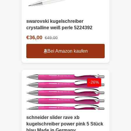
swarovski kugelschreiber
crystalline weiß perle 5224392
€36,00
€49,00
Bei Amazon kaufen
-26%
schneider slider rave xb
kugelschreiber power pink 5 Stück
blau Made in Germany