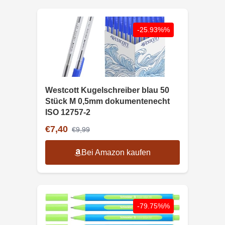
-25.93%%
Westcott Kugelschreiber blau 50
Stück M 0,5mm dokumentenecht
ISO 12757-2
€7,40
€9,99
Bei Amazon kaufen
-79.75%%