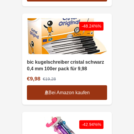
-48.24%%
bic kugelschreiber cristal schwarz
0,4 mm 100er pack für 9,98
€9,98
€19,28
Bei Amazon kaufen
-42.94%%