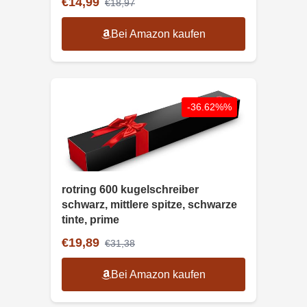
€14,99
€18,97
Bei Amazon kaufen
-36.62%%
rotring 600 kugelschreiber
schwarz, mittlere spitze, schwarze
tinte, prime
€19,89
€31,38
Bei Amazon kaufen