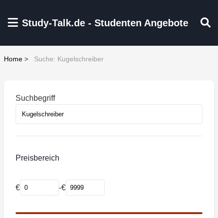
Zum Hauptinhalt springen
Study-Talk.de - Studenten Angebote
Home
>
Suche: Kugelschreiber
Suchbegriff
Preisbereich
€
-
€
Mindestpreis
Maximalpreis