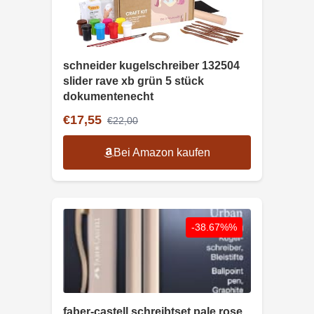
schneider kugelschreiber 132504
slider rave xb grün 5 stück
dokumentenecht
€17,55
€22,00
Bei Amazon kaufen
-38.67%%
faber-castell schreibtset pale rose,