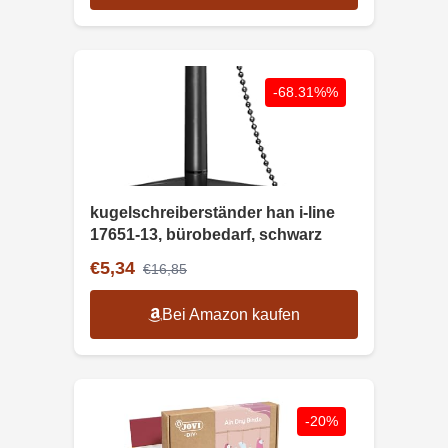
-68.31%%
kugelschreiberständer han i-line
17651-13, bürobedarf, schwarz
€5,34
€16,85
Bei Amazon kaufen
-20%