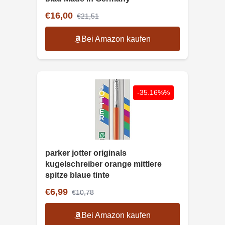
€16,00
€21,51
Bei Amazon kaufen
-35.16%%
parker jotter originals
kugelschreiber orange mittlere
spitze blaue tinte
€6,99
€10,78
Bei Amazon kaufen