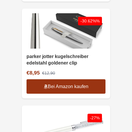
-30.62%%
parker jotter kugelschreiber
edelstahl goldener clip
€8,95
€12,90
Bei Amazon kaufen
-27%