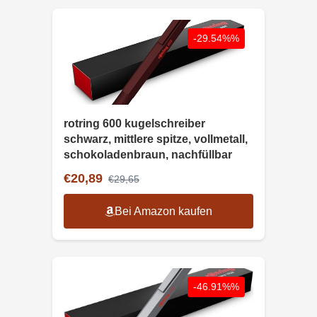
-29.54%%
rotring 600 kugelschreiber
schwarz, mittlere spitze, vollmetall,
schokoladenbraun, nachfüllbar
€20,89
€29,65
Bei Amazon kaufen
-46.91%%