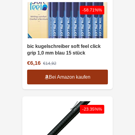
-58.71%%
bic kugelschreiber soft feel click
grip 1,0 mm blau 15 stück
€6,16
€14,92
Bei Amazon kaufen
-23.35%%