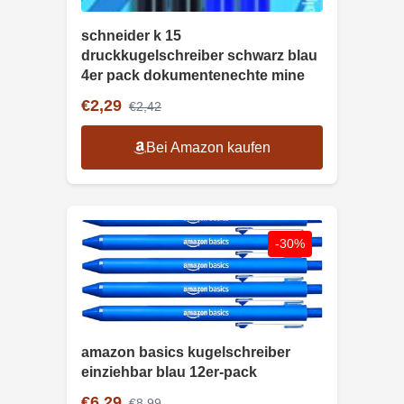
schneider k 15
druckkugelschreiber schwarz blau
4er pack dokumentenechte mine
€2,29
€2,42
Bei Amazon kaufen
-30%
amazon basics kugelschreiber
einziehbar blau 12er-pack
€6,29
€8,99