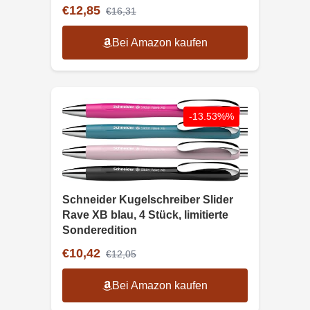
€12,85
€16,31
Bei Amazon kaufen
-13.53%%
Schneider Kugelschreiber Slider
Rave XB blau, 4 Stück, limitierte
Sonderedition
€10,42
€12,05
Bei Amazon kaufen