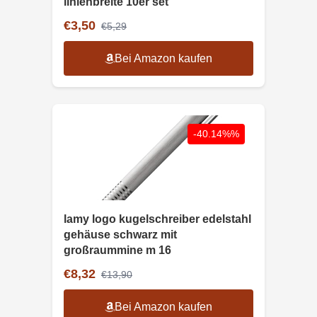
linienbreite 10er set
€3,50
€5,29
Bei Amazon kaufen
-40.14%%
lamy logo kugelschreiber edelstahl
gehäuse schwarz mit
großraummine m 16
€8,32
€13,90
Bei Amazon kaufen