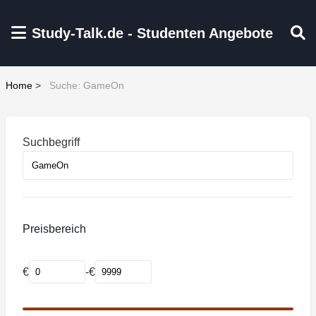
Zum Hauptinhalt springen
Study-Talk.de - Studenten Angebote
Home
>
Suche: GameOn
Suchbegriff
Preisbereich
€
-
€
Mindestpreis
Maximalpreis