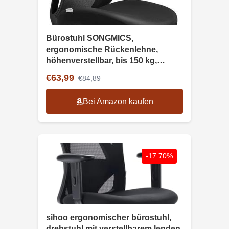
Bürostuhl SONGMICS,
ergonomische Rückenlehne,
höhenverstellbar, bis 150 kg,
schwarz
€63,99
€84,89
Bei Amazon kaufen
-17.70%
sihoo ergonomischer bürostuhl,
drehstuhl mit verstellbarem lenden-