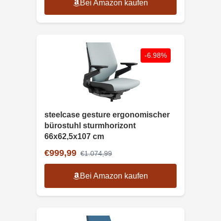
Bei Amazon kaufen
-6.98%
steelcase gesture ergonomischer
bürostuhl sturmhorizont
66x62,5x107 cm
€999,99
€1.074,99
Bei Amazon kaufen