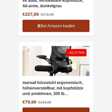
xk atlas, verstellbare kopfstütze,
4d-arme, dunkelgrau
€227,69
€279,99
Bei Amazon kaufen
-46.67%%
marsail bürostuhl ergonomisch,
höhenverstellbar, mit kopfstütze
und armlehnen, 300 lb
belastbarkeit
€79,99
€149,99