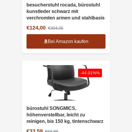
besucherstuhl rocada, bürostuhl
kunstleder schwarz mit
verchromten armen und stahlbasis
€124,00
€304,05
Bei Amazon kaufen
-44.01%%
bürostuhl SONGMICS,
höhenverstellbar, leicht zu
reinigen, bis 150 kg, tintenschwarz
€33,59
€59,99