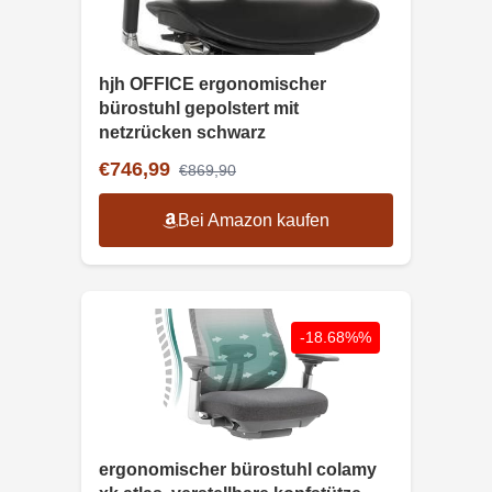
hjh OFFICE ergonomischer
bürostuhl gepolstert mit
netzrücken schwarz
€746,99
€869,90
Bei Amazon kaufen
-18.68%%
ergonomischer bürostuhl colamy