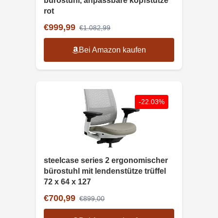
bürostuhl, anpassbare kopfstütze
rot
€999,99
€1.082,99
Bei Amazon kaufen
-22.03%
steelcase series 2 ergonomischer
bürostuhl mit lendenstütze trüffel
72 x 64 x 127
€700,99
€899,00