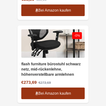
Bei Amazon kaufen
-0%
flash furniture bürostuhl schwarz
netz, mid-rückenlehne,
höhenverstellbare armlehnen
€273,69
€273,69
Bei Amazon kaufen