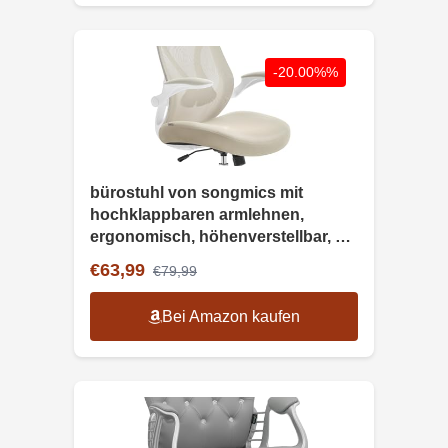
-20.00%%
bürostuhl von songmics mit
hochklappbaren armlehnen,
ergonomisch, höhenverstellbar, bis
150 kg, cappuccinobeige
€63,99
€79,99
Bei Amazon kaufen