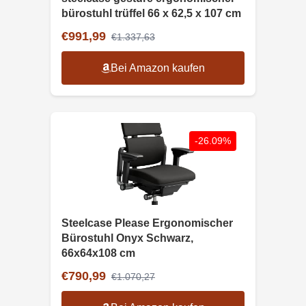
bürostuhl trüffel 66 x 62,5 x 107 cm
€991,99
€1.337,63
Bei Amazon kaufen
-26.09%
Steelcase Please Ergonomischer
Bürostuhl Onyx Schwarz,
66x64x108 cm
€790,99
€1.070,27