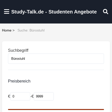
Zum Hauptinhalt springen
Study-Talk.de - Studenten Angebote
Home
>
Suche: Bürostuhl
Suchbegriff
Preisbereich
€
-
€
Mindestpreis
Maximalpreis