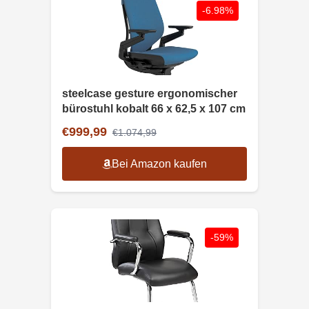
-6.98%
steelcase gesture ergonomischer
bürostuhl kobalt 66 x 62,5 x 107 cm
€999,99
€1.074,99
Bei Amazon kaufen
-59%