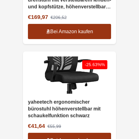
und kopfstütze, höhenverstellbar,
bis 150 kg
€169,97
€206,52
Bei Amazon kaufen
-25.63%%
yaheetech ergonomischer
bürostuhl höhenverstellbar mit
schaukelfunktion schwarz
€41,64
€55,99