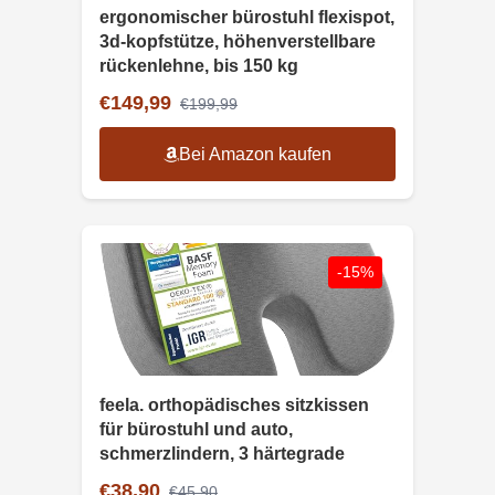
ergonomischer bürostuhl flexispot,
3d-kopfstütze, höhenverstellbare
rückenlehne, bis 150 kg
€149,99
€199,99
Bei Amazon kaufen
-15%
feela. orthopädisches sitzkissen
für bürostuhl und auto,
schmerzlindern, 3 härtegrade
€38,90
€45,90