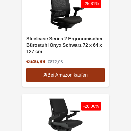
-25.81%
Steelcase Series 2 Ergonomischer
Bürostuhl Onyx Schwarz 72 x 64 x
127 cm
€646,99
€872,03
Bei Amazon kaufen
-28.06%