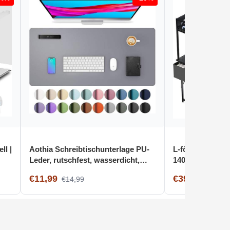
ll |
Aothia Schreibtischunterlage PU-
L-förmiger Schr
Leder, rutschfest, wasserdicht,
140110cm, rever
60cm x 35cm, Hellgrau
Steckdosen, S
€11,99
€39,99
€14,99
€114,9