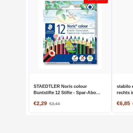
STAEDTLER Noris colour
stabilo
Buntstifte 12 Stifte - Spar-Abo
rechts i
[Amazon Prime]
löschbar
€2,29
€6,85
€3,44