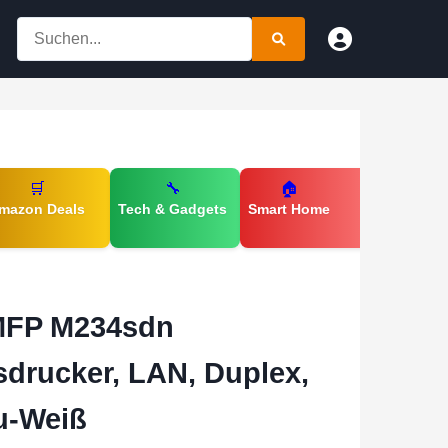
🛒
🔧
🏠
mazon Deals
Tech & Gadgets
Smart Home
MFP M234sdn
sdrucker, LAN, Duplex,
u-Weiß