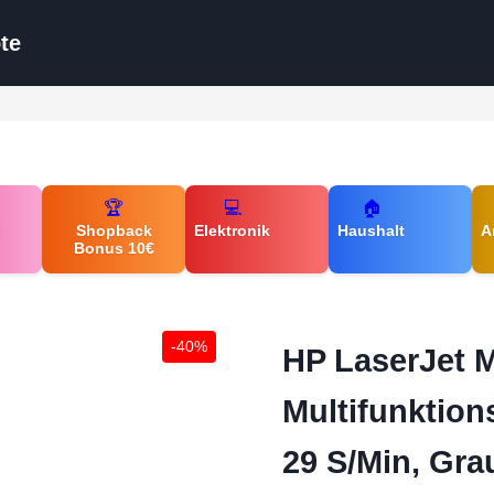
te
🏆
💻
🏠
d
Shopback
Elektronik
Haushalt
A
Bonus 10€
-40%
HP LaserJet 
Multifunktion
29 S/Min, Gra