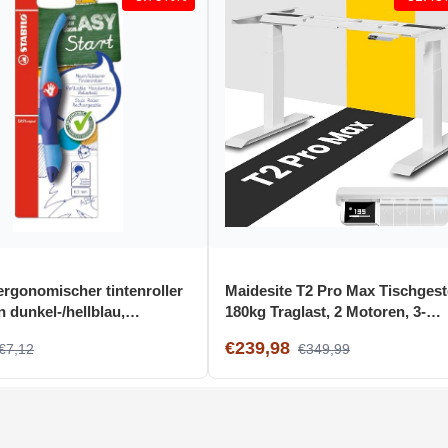
 ergonomischer tintenroller
Maidesite T2 Pro Max Tischgeste
n dunkel-/hellblau,
180kg Traglast, 2 Motoren, 3-
, inkl. patrone
stufige Memory-Steuerung
€239,98
€7,12
€349,99