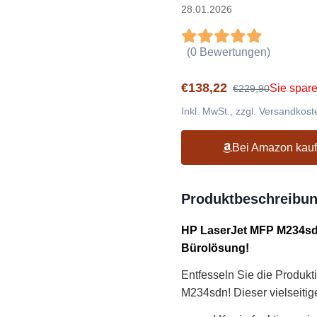
28.01.2026
(0 Bewertungen)
€138,22
Sie spar
€229,90
Inkl. MwSt., zzgl. Versandkost
Bei Amazon kau
Produktbeschreibu
HP LaserJet MFP M234sdn 
Bürolösung!
Entfesseln Sie die Produkt
M234sdn! Dieser vielseitig