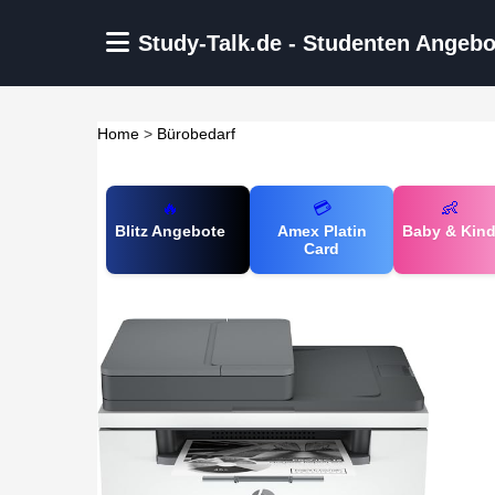
Zum Hauptinhalt springen
Study-Talk.de - Studenten Angebo
Home
>
Bürobedarf
🔥
💳
👶
Blitz Angebote
Amex Platin
Baby & Kin
Card