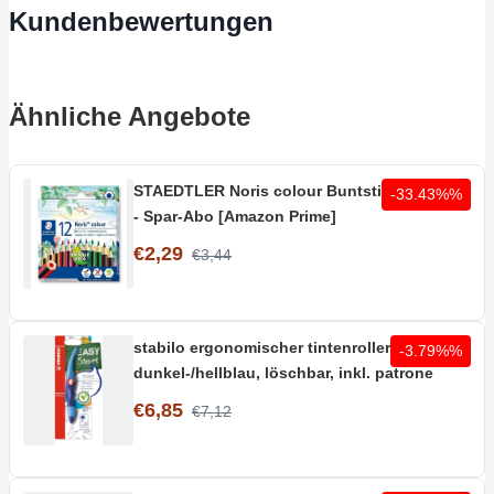
Kundenbewertungen
Ähnliche Angebote
STAEDTLER Noris colour Buntstifte 12 Stifte
-33.43%%
- Spar-Abo [Amazon Prime]
€2,29
€3,44
stabilo ergonomischer tintenroller rechts in
-3.79%%
dunkel-/hellblau, löschbar, inkl. patrone
€6,85
€7,12