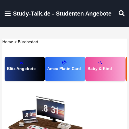
Zum Hauptinhalt springen
Study-Talk.de - Studenten Angebote
Home
>
Bürobedarf
🔥
💳
👶
Blitz Angebote
Amex Platin Card
Baby & Kind