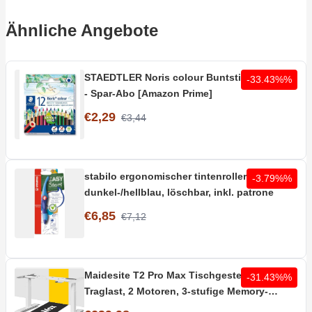
Ähnliche Angebote
STAEDTLER Noris colour Buntstifte 12 Stifte
-33.43%%
- Spar-Abo [Amazon Prime]
€2,29
€3,44
stabilo ergonomischer tintenroller rechts in
-3.79%%
dunkel-/hellblau, löschbar, inkl. patrone
€6,85
€7,12
Maidesite T2 Pro Max Tischgestell | 180kg
-31.43%%
Traglast, 2 Motoren, 3-stufige Memory-
Steuerung