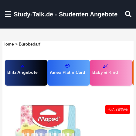
Zum Hauptinhalt springen
Study-Talk.de - Studenten Angebote
Home
>
Bürobedarf
🔥
💳
👶
Blitz Angebote
Amex Platin Card
Baby & Kind
-67.79%%