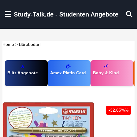
Zum Hauptinhalt springen
Study-Talk.de - Studenten Angebote
Home
>
Bürobedarf
🔥
💳
👶
Blitz Angebote
Amex Platin Card
Baby & Kind
-32.65%%