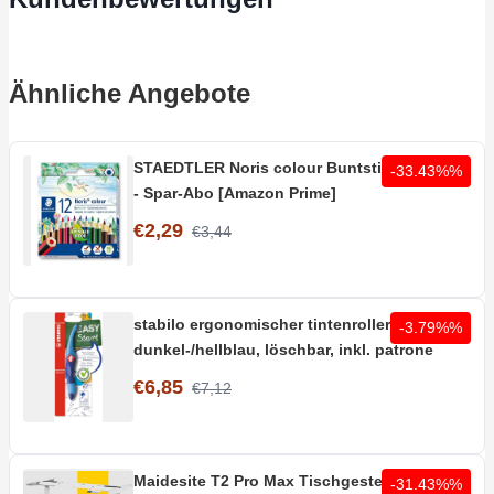
Ähnliche Angebote
STAEDTLER Noris colour Buntstifte 12 Stifte
-33.43%%
- Spar-Abo [Amazon Prime]
€2,29
€3,44
stabilo ergonomischer tintenroller rechts in
-3.79%%
dunkel-/hellblau, löschbar, inkl. patrone
€6,85
€7,12
Maidesite T2 Pro Max Tischgestell | 180kg
-31.43%%