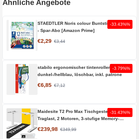
Ähnliche Angebote
STAEDTLER Noris colour Buntstifte 12 Stifte
-33.43%%
- Spar-Abo [Amazon Prime]
€2,29
€3,44
stabilo ergonomischer tintenroller rechts in
-3.79%%
dunkel-/hellblau, löschbar, inkl. patrone
€6,85
€7,12
Maidesite T2 Pro Max Tischgestell | 180kg
-31.43%%
Traglast, 2 Motoren, 3-stufige Memory-
Steuerung
€239,98
€349,99