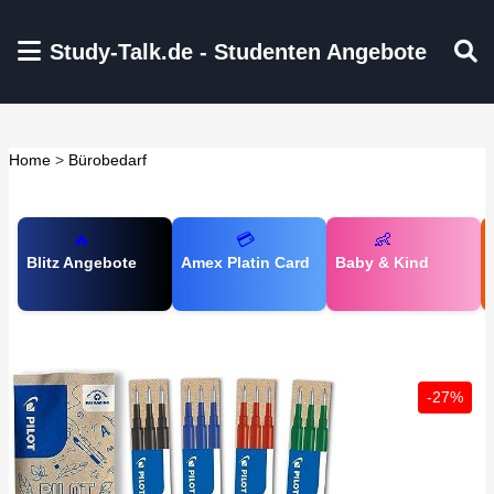
Zum Hauptinhalt springen
Study-Talk.de - Studenten Angebote
Home
>
Bürobedarf
🔥
💳
👶
Blitz Angebote
Amex Platin Card
Baby & Kind
-27%