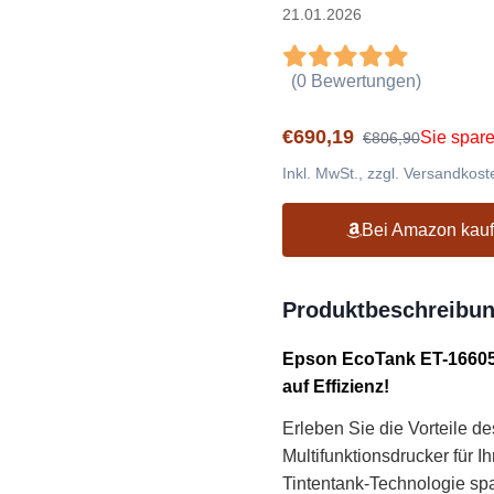
21.01.2026
(0 Bewertungen)
€690,19
Sie spar
€806,90
Inkl. MwSt., zzgl. Versandkost
Bei Amazon kau
Produktbeschreibu
Epson EcoTank ET-16605 A
auf Effizienz!
Erleben Sie die Vorteile 
Multifunktionsdrucker für I
Tintentank-Technologie spa