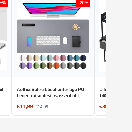
3%%
-20%
ll |
Aothia Schreibtischunterlage PU-
L-förmiger Schr
Leder, rutschfest, wasserdicht,
140110cm, rever
60cm x 35cm, Hellgrau
Steckdosen, S
€11,99
€39,99
€14,99
€114,9