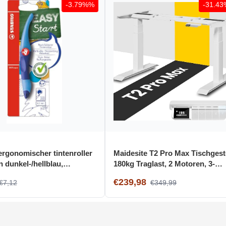
-3.79%%
-31.4
 ergonomischer tintenroller
Maidesite T2 Pro Max Tischgeste
n dunkel-/hellblau,
180kg Traglast, 2 Motoren, 3-
, inkl. patrone
stufige Memory-Steuerung
€239,98
€7,12
€349,99