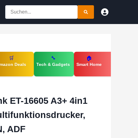
🛒
🔧
🏠
mazon Deals
Tech & Gadgets
Smart Home
k ET-16605 A3+ 4in1
ltifunktionsdrucker,
N, ADF