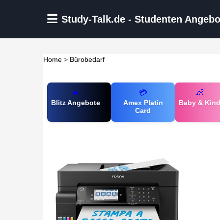
Zum Hauptinhalt springen
Study-Talk.de - Studenten Angebo
Home
>
Bürobedarf
🔥
💳
👶
Blitz Angebote
Amex Platin
Baby & Kin
Card