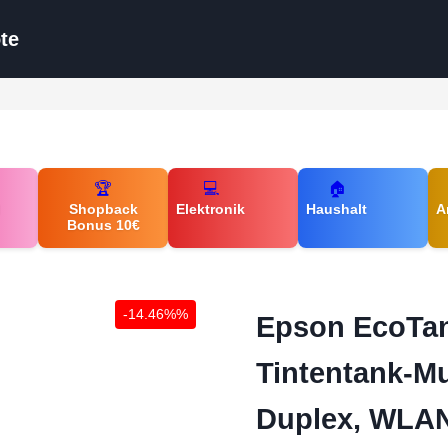
te
🏆
💻
🏠
d
Shopback
Elektronik
Haushalt
A
Bonus 10€
-14.46%%
Epson EcoTan
Tintentank-Mu
Duplex, WLA