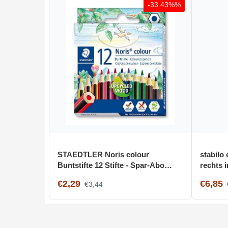
-33.43%%
STAEDTLER Noris colour
stabilo
Buntstifte 12 Stifte - Spar-Abo
rechts i
[Amazon Prime]
löschbar
€2,29
€6,85
€3,44