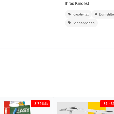
Ihres Kindes!
Kreativität
Buntstifte
Schnäppchen
-3.79%%
-31.4