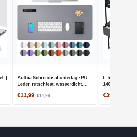
ll |
Aothia Schreibtischunterlage PU-
L-förmiger Schr
Leder, rutschfest, wasserdicht,
140110cm, rever
60cm x 35cm, Hellgrau
Steckdosen, S
€11,99
€39,99
€14,99
€114,9