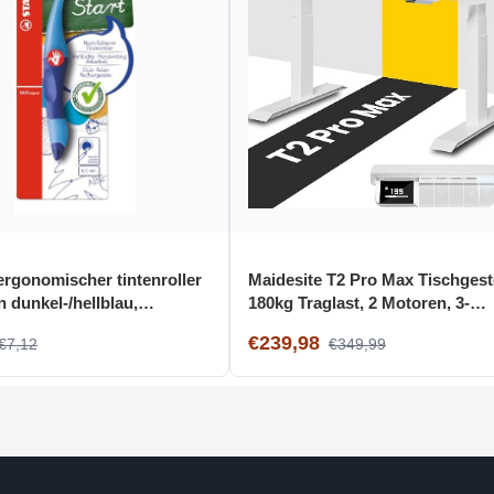
 ergonomischer tintenroller
Maidesite T2 Pro Max Tischgeste
n dunkel-/hellblau,
180kg Traglast, 2 Motoren, 3-
, inkl. patrone
stufige Memory-Steuerung
€239,98
€7,12
€349,99