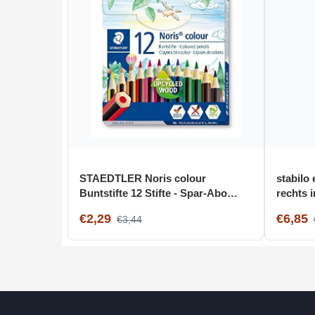
STAEDTLER Noris colour
stabilo
Buntstifte 12 Stifte - Spar-Abo
rechts i
[Amazon Prime]
löschbar
€2,29
€6,85
€3,44