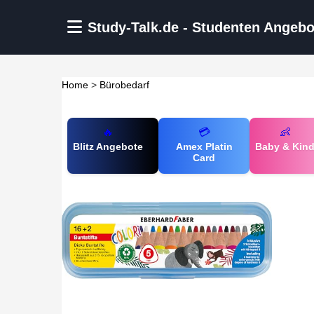
Zum Hauptinhalt springen
Study-Talk.de - Studenten Angebo
Home
>
Bürobedarf
🔥
💳
👶
Blitz Angebote
Amex Platin
Baby & Kin
Card