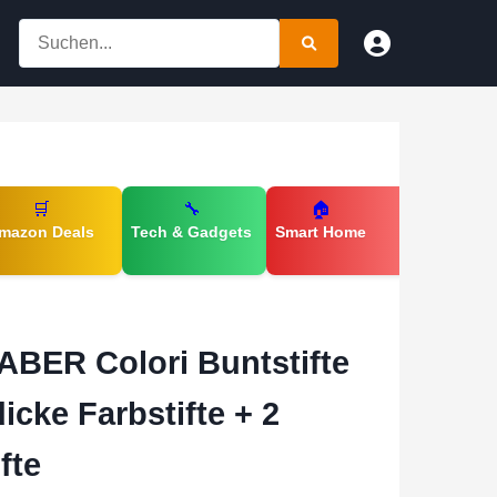
🛒
🔧
🏠
mazon Deals
Tech & Gadgets
Smart Home
ER Colori Buntstifte
icke Farbstifte + 2
fte