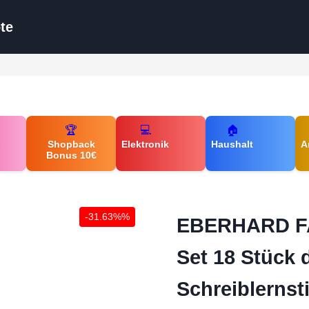
te
🏆
💻
🏠
d
Shopback
Elektronik
Haushalt
A
Bonus 10€
-31.63%%
EBERHARD FAB
Set 18 Stück d
Schreiblernsti