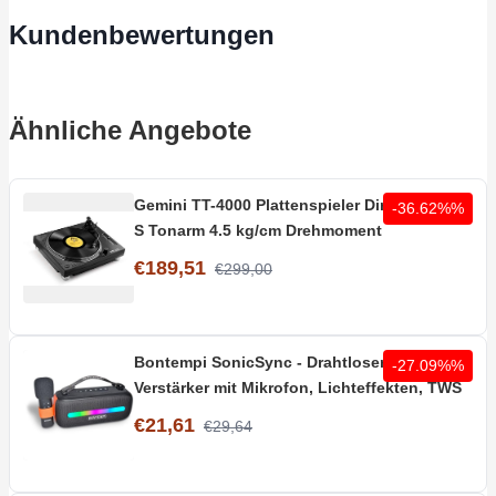
Kundenbewertungen
Ähnliche Angebote
Gemini TT-4000 Plattenspieler Direktantrieb
-36.62%%
S Tonarm 4.5 kg/cm Drehmoment
€189,51
€299,00
Bontempi SonicSync - Drahtloser Karaoke-
-27.09%%
Verstärker mit Mikrofon, Lichteffekten, TWS
€21,61
€29,64