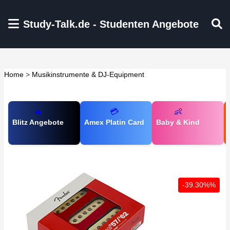
Zum Hauptinhalt springen
Study-Talk.de - Studenten Angebote
Home
>
Musikinstrumente & DJ-Equipment
🔥
💳
👶
Blitz Angebote
Amex Platin Card
Baby & Kind
-39.30%%