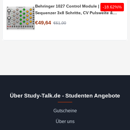
Behringer 1027 Control Module | Analoger
-18.62%%
Sequenzer 3x8 Schritte, CV Pulsweite &
Clock
€49,64
€61,00
Über Study-Talk.de - Studenten Angebote
Gutscheine
Über uns