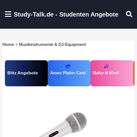
Zum Hauptinhalt springen
Study-Talk.de - Studenten Angebote
Home
>
Musikinstrumente & DJ-Equipment
🔥
💳
👶
Blitz Angebote
Amex Platin Card
Baby & Kind