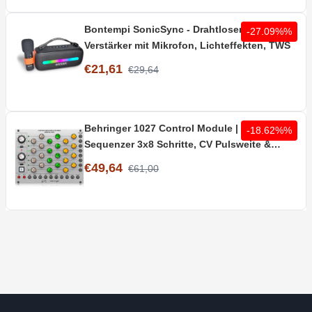
Bontempi SonicSync - Drahtloser Karaoke-
-27.09%%
Verstärker mit Mikrofon, Lichteffekten, TWS
€21,61
€29,64
Behringer 1027 Control Module | Analoger
-18.62%%
Sequenzer 3x8 Schritte, CV Pulsweite &
Clock
€49,64
€61,00