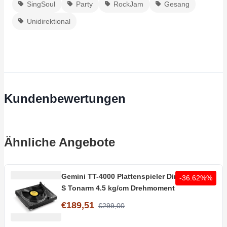
SingSoul
Party
RockJam
Gesang
Unidirektional
Kundenbewertungen
Ähnliche Angebote
Gemini TT-4000 Plattenspieler Direktantrieb
-36.62%%
S Tonarm 4.5 kg/cm Drehmoment
€189,51
€299,00