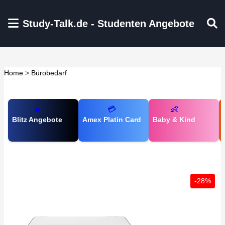
Zum Hauptinhalt springen
Study-Talk.de - Studenten Angebote
Home
>
Bürobedarf
🔥
💳
👶
Blitz Angebote
Amex Platin Card
Baby & Kind
-28%