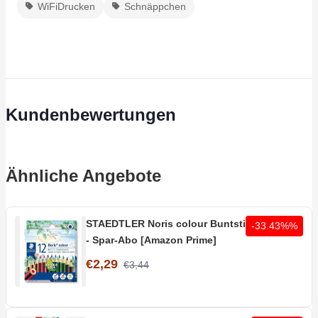
WiFiDrucken
Schnäppchen
Kundenbewertungen
Ähnliche Angebote
STAEDTLER Noris colour Buntstifte 12 Stifte
-33.43%%
- Spar-Abo [Amazon Prime]
€2,29
€3,44