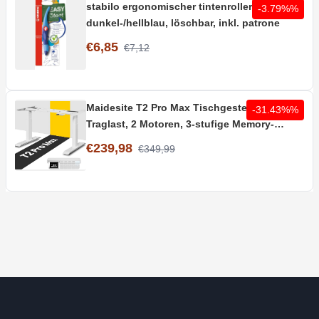
stabilo ergonomischer tintenroller rechts in
-3.79%%
dunkel-/hellblau, löschbar, inkl. patrone
€6,85
€7,12
Maidesite T2 Pro Max Tischgestell | 180kg
-31.43%%
Traglast, 2 Motoren, 3-stufige Memory-
Steuerung
€239,98
€349,99