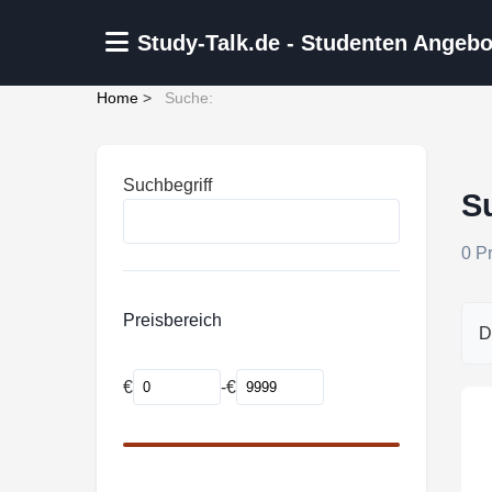
Zum Hauptinhalt springen
Study-Talk.de - Studenten Angebo
Home
>
Suche:
Suchbegriff
S
0 P
Preisbereich
D
€
-
€
Mindestpreis
Maximalpreis